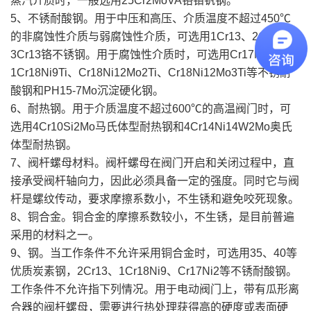
蒸汽介质时，一般选用25Cr2MoVA铬钼钒钢。
5、不锈耐酸钢。用于中压和高压、介质温度不超过450℃
的非腐蚀性介质与弱腐蚀性介质，可选用1Cr13、2Cr13、
3Cr13铬不锈钢。用于腐蚀性介质时，可选用Cr17Ni2、
1Cr18Ni9Ti、Cr18Ni12Mo2Ti、Cr18Ni12Mo3Ti等不锈耐
酸钢和PH15-7Mo沉淀硬化钢。
6、耐热钢。用于介质温度不超过600℃的高温阀门时，可
选用4Cr10Si2Mo马氏体型耐热钢和4Cr14Ni14W2Mo奥氏
体型耐热钢。
7、阀杆螺母材料。阀杆螺母在阀门开启和关闭过程中，直
接承受阀杆轴向力，因此必须具备一定的强度。同时它与阀
杆是螺纹传动，要求摩擦系数小，不生锈和避免咬死现象。
8、铜合金。铜合金的摩擦系数较小，不生锈，是目前普遍
采用的材料之一。
9、钢。当工作条件不允许采用铜合金时，可选用35、40等
优质炭素钢，2Cr13、1Cr18Ni9、Cr17Ni2等不锈耐酸钢。
工作条件不允许指下列情况。用于电动阀门上，带有瓜形离
合器的阀杆螺母，需要进行热处理获得高的硬度或表面硬