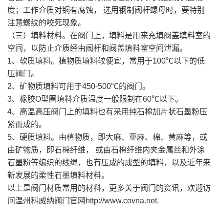
度；工作介质对铜有腐蚀， 选用钢制阀杆螺母时，要特别
注意螺纹的咬死现象。
（三）填料材料。在阀门上，填料是用来充填阀盖填料室的
空间，以防止介质经由阀杆和阀盖填料室空间泄漏。
1、软质填料。植物质填料较便宜，常用于100℃以下的低
压阀门。
2、矿物质填料可用于450-500℃的阀门。
3、橡胶O型圈填料介质温度一般限制在60℃以下。
4、高温高压阀门上的填料也有采用纯石棉加片状石墨粉压
紧而成的。
5、硬质填料。由植物质，即大麻、亚麻、棉、黄麻等，或
由矿物质，即石棉纤维， 或由石棉纤维内夹金属丝和外涂
石墨粉等编织的线绳，也有压成的成型的填料，以及近年来
新发展的柔性石墨填料材料。
以上是阀门材质常用的材料，更多关于阀门的资讯，欢迎访
问温州科威纳阀门官网http://www.covna.net.