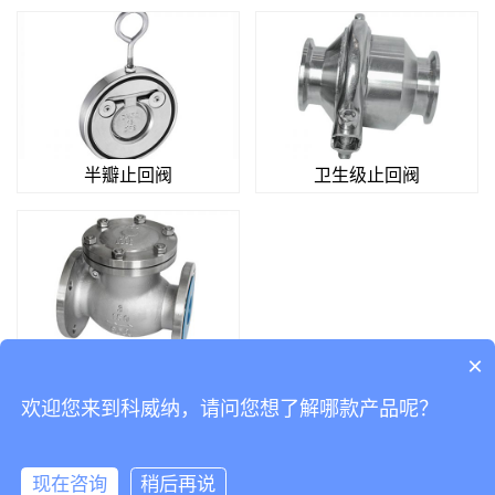
半瓣止回阀
卫生级止回阀
×
不锈钢法兰止回阀
欢迎您来到科威纳，请问您想了解哪款产品呢？
Copyright © 2019 版权所有
粤ICP备14038760号-2
Powered by 科威纳工业
现在咨询
稍后再说
自动化有限公司