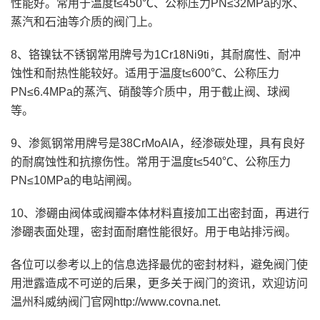
性能好。常用于温度t≤450℃、公称压力PN≤32MPa的水、
蒸汽和石油等介质的阀门上。
8、铬镍钛不锈钢常用牌号为1Cr18Ni9ti，其耐腐性、耐冲
蚀性和耐热性能较好。适用于温度t≤600℃、公称压力
PN≤6.4MPa的蒸汽、硝酸等介质中，用于截止阀、球阀
等。
9、渗氮钢常用牌号是38CrMoAlA，经渗碳处理，具有良好
的耐腐蚀性和抗擦伤性。常用于温度t≤540℃、公称压力
PN≤10MPa的电站闸阀。
10、渗硼由阀体或阀瓣本体材料直接加工出密封面，再进行
渗硼表面处理，密封面耐磨性能很好。用于电站排污阀。
各位可以参考以上的信息选择最优的密封材料，避免阀门使
用泄露造成不可逆的后果，更多关于阀门的资讯，欢迎访问
温州科威纳阀门官网http://www.covna.net.