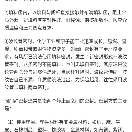
2)填料函内，以填料与阀杆直接接触并布满填料函，阻止介
质外漏。对填料有密封性好、耐侵蚀、磨擦系数小、顺应介
质温度和压力四点要求。
3)波纹管密封，化学工业和原子能工业迅速成长，易燃、易
爆、剧毒和带放射性物资增多，对阀门密封有了更严酷要
求，有场所已没法使用填料密封，发生了新密封形式－波纹
管密封。这类密封不需填料，也叫无填料密封。其原理是波
纹管两头分与别零件焊死，当阀杆升降时，波纹管伸缩，波
纹管自己不漏，介质便没法泄出。为保险起见，往往采用波
纹管与填料两重密封。
阀门静密封通常是指两个静止面之间的密封。密封方式主要
是：
（1）使用垫圈。垫圈材料有非金属材料：如纸、麻、牛
皮、石棉制品、塑料、橡胶等；金属材料，如黄铜、紫铜、