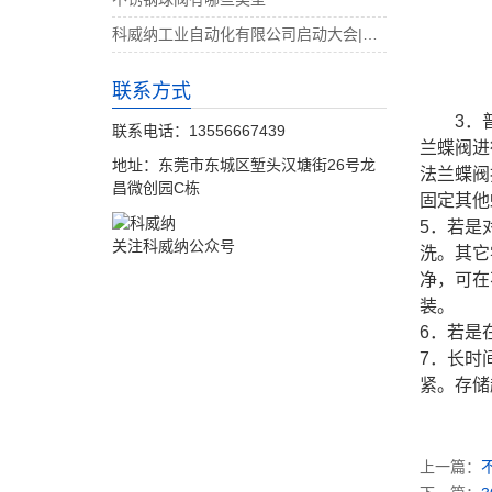
科威纳工业自动化有限公司启动大会|决战4月
联系方式
3．
联系电话：13556667439
兰蝶阀进
地址：东莞市东城区堑头汉塘街26号龙
法兰蝶阀
昌微创园C栋
固定其他
5．若是
关注科威纳公众号
洗。其它
净，可在
装。
6．若是
7．长时
紧。存储
上一篇：