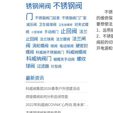
不锈钢阀
锈钢闸阀
不锈
门
的维修保
不锈钢阀门前景
不锈钢阀门厂家
要想使法
减压阀
卫生级球阀
对夹式蝶
卫生级蝶阀
止回阀
1．运用
法兰
阀
手动阀门
小型球阀
2．不锈
法兰闸
止回阀
法兰球阀
法兰蝶阀
阀前的切
阀
涡轮蝶阀
硬密封
球阀
电动球阀
开电源和
蝶阀
科威纳蝶阀
科威纳不锈钢阀门
科威纳阀门
螺纹
蝴蝶夹手动阀
球阀
过滤器
针型阀
最新资讯
科威纳集团2026春季户外团建活动
焊接蝶阀如何分析启闭性能
2022年科威纳COVNA”心所向.致未来”团建活动完美收官
不锈钢球阀有哪些类型