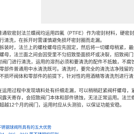
普通软密封法兰蝶阀均运用四氟（PTFE）作为密封材料，硬密
行清洗，在拆开时需谨慎避免损坏密封圈而走漏。
拆装时，法兰上的螺栓螺母应先固定，然后将一切螺母稍紧，最
螺母，法兰面之间会因受里不匀招致垫面损坏或决裂，招致阀门
对阀门进行清洗，运用的溶剂必须和要清洗的配件不抵触，不腐
零部件普通用中水清洗既可。清洗时，要完全的清洗洁净残留的
不损坏阀体和零部件的前提下，针对性的用酒精等清洗剂进行清
在运用过程中发现填料处有纤细走漏，可以稍稍赶紧阀杆螺母，
间露天寄存，会招致阀门本体和部件锈蚀，无法正常运用。法兰
超越12个月的阀门，运用时应从头测验，以保证功能安稳。
不锈钢球阀所具有的五大优势