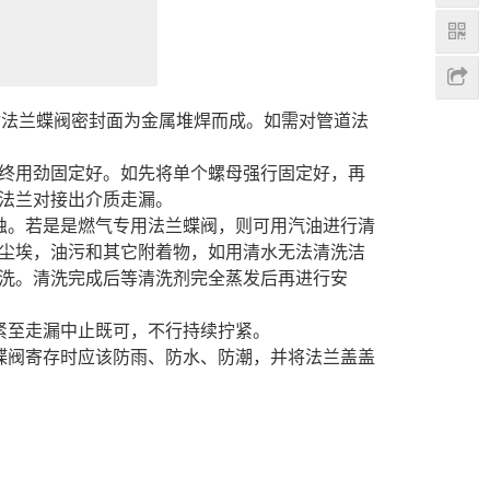
封法兰蝶阀密封面为金属堆焊而成。如需对管道法
终用劲固定好。如先将单个螺母强行固定好，再
法兰对接出介质走漏。
蚀。若是是燃气专用法兰蝶阀，则可用汽油进行清
尘埃，油污和其它附着物，如用清水无法清洗洁
洗。清洗完成后等清洗剂完全蒸发后再进行安
紧至走漏中止既可，不行持续拧紧。
蝶阀寄存时应该防雨、防水、防潮，并将法兰盖盖