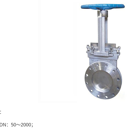
：
N：50～2000；