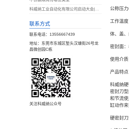
公称压力(M
科威纳工业自动化有限公司启动大会|决战4月
工作温度：
联系方式
体、盖、
联系电话：13556667439
地址：东莞市东城区堑头汉塘街26号龙
密封面：
昌微创园C栋
使用介质
产品特点
科威纳硬
密封刀型
和节流使
关注科威纳公众号
缸动作来
硬密封刀