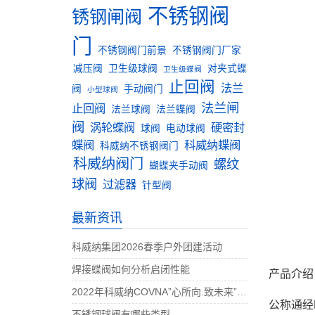
不锈钢阀
锈钢闸阀
门
不锈钢阀门前景
不锈钢阀门厂家
减压阀
卫生级球阀
对夹式蝶
卫生级蝶阀
止回阀
法兰
阀
手动阀门
小型球阀
法兰闸
止回阀
法兰球阀
法兰蝶阀
阀
涡轮蝶阀
硬密封
球阀
电动球阀
蝶阀
科威纳蝶阀
科威纳不锈钢阀门
科威纳阀门
螺纹
蝴蝶夹手动阀
球阀
过滤器
针型阀
最新资讯
科威纳集团2026春季户外团建活动
焊接蝶阀如何分析启闭性能
产品介绍
2022年科威纳COVNA”心所向.致未来”团建活动完美收官
公称通经D
不锈钢球阀有哪些类型