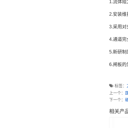
1.流体
2.安装
3.采用
4.通道
5.新研
6.闸板
标签：
上一个：
下一个：
相关产