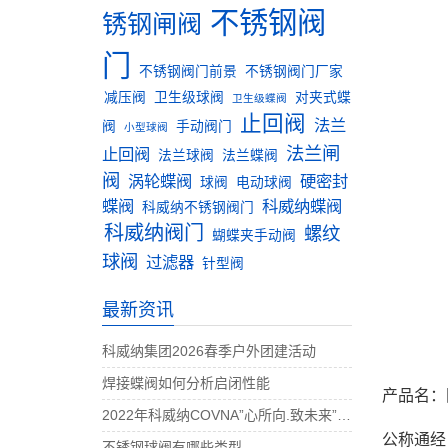
不锈钢阀
锈钢闸阀
门
不锈钢阀门前景
不锈钢阀门厂家
减压阀
卫生级球阀
对夹式蝶
卫生级蝶阀
止回阀
法兰
阀
手动阀门
小型球阀
法兰闸
止回阀
法兰球阀
法兰蝶阀
阀
涡轮蝶阀
硬密封
球阀
电动球阀
蝶阀
科威纳蝶阀
科威纳不锈钢阀门
科威纳阀门
螺纹
蝴蝶夹手动阀
球阀
过滤器
针型阀
最新资讯
科威纳集团2026春季户外团建活动
焊接蝶阀如何分析启闭性能
产品名：
2022年科威纳COVNA”心所向.致未来”团建活动完美收官
公称通经：1
不锈钢球阀有哪些类型