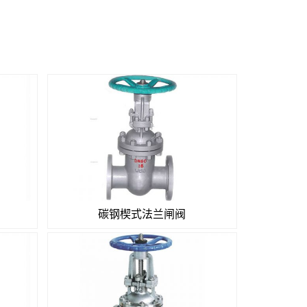
碳钢楔式法兰闸阀