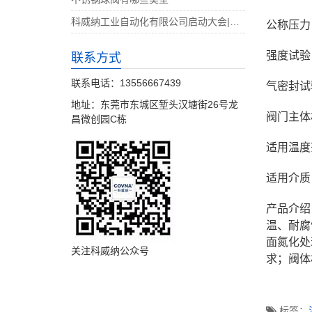
科威纳工业自动化有限公司启动大会|决战4月
公称压力：
强度试验：
联系方式
联系电话：13556667439
气密封试验
地址：东莞市东城区堑头汉塘街26号龙
阀门主体材
昌微创园C栋
适用温度范
适用介质
产品介绍
温、耐腐
面氮化处
关注科威纳公众号
求；阀体
标签：