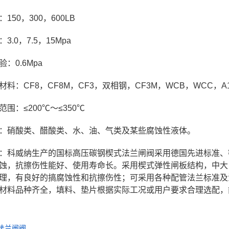
150，300，600LB
3.0，7.5，15Mpa
：0.6Mpa
料：CF8，CF8M，CF3，双相钢，CF3M，WCB，WCC，A10
围：≤200℃～≤350℃
：硝酸类、醋酸类、水、油、气类及某些腐蚀性液体。
：科威纳生产的国标高压碳钢楔式法兰闸阀采用德国先进标准、
蚀，抗擦伤性能好、使用寿命长。采用楔式弹性闸板结构，中大
理，有良好的搞腐蚀性和抗擦伤性；可采用各种配管法兰标准及
材料品种齐全，填料、垫片根据实际工况或用户要求合理选配，
法兰闸阀