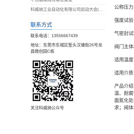
公称压力：
科威纳工业自动化有限公司启动大会|决战4月
强度试验：
联系方式
气密封试验
联系电话：13556667439
地址：东莞市东城区堑头汉塘街26号龙
阀门主体材
昌微创园C栋
适用温度范
适用介质
产品介绍
温、耐腐
面氮化处
求；阀体
关注科威纳公众号