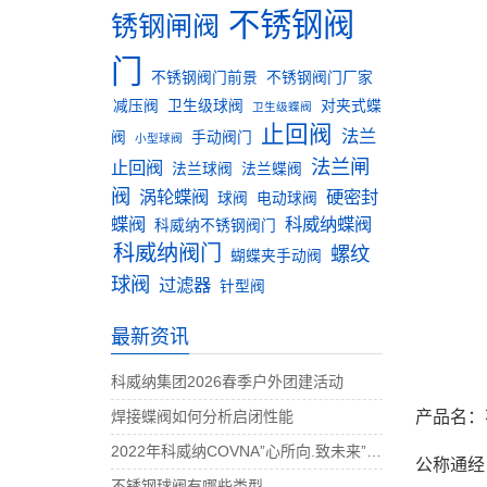
不锈钢阀
锈钢闸阀
门
不锈钢阀门前景
不锈钢阀门厂家
减压阀
卫生级球阀
对夹式蝶
卫生级蝶阀
止回阀
法兰
阀
手动阀门
小型球阀
法兰闸
止回阀
法兰球阀
法兰蝶阀
阀
涡轮蝶阀
硬密封
球阀
电动球阀
蝶阀
科威纳蝶阀
科威纳不锈钢阀门
科威纳阀门
螺纹
蝴蝶夹手动阀
球阀
过滤器
针型阀
最新资讯
科威纳集团2026春季户外团建活动
焊接蝶阀如何分析启闭性能
产品名：
2022年科威纳COVNA”心所向.致未来”团建活动完美收官
公称通经：1
不锈钢球阀有哪些类型