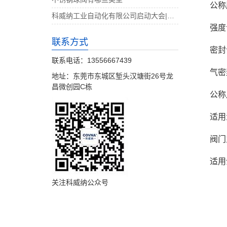
公称
科威纳工业自动化有限公司启动大会|决战4月
强度
联系方式
密封
联系电话：13556667439
气密
地址：东莞市东城区堑头汉塘街26号龙
昌微创园C栋
公称尺
适用
阀门
适用
关注科威纳公众号