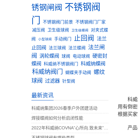
不锈钢阀
锈钢闸阀
门
不锈钢阀门前景
不锈钢阀门厂家
减压阀
卫生级球阀
对夹式蝶
卫生级蝶阀
止回阀
法兰
阀
手动阀门
小型球阀
法兰闸
止回阀
法兰球阀
法兰蝶阀
阀
涡轮蝶阀
硬密封
球阀
电动球阀
蝶阀
科威纳蝶阀
科威纳不锈钢阀门
科威纳阀门
螺纹
蝴蝶夹手动阀
球阀
过滤器
针型阀
最新资讯
科威
用有倒密
科威纳集团2026春季户外团建活动
根据买家
焊接蝶阀如何分析启闭性能
产品
2022年科威纳COVNA”心所向.致未来”团建活动完美收官
不锈钢球阀有哪些类型