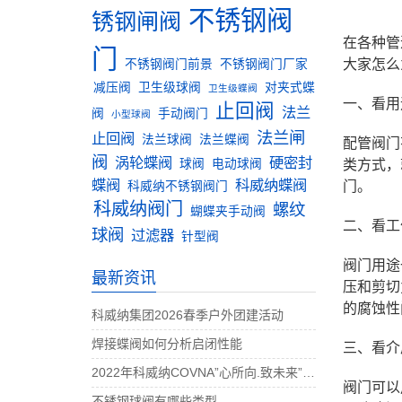
不锈钢阀
锈钢闸阀
在各种管
门
大家怎么
不锈钢阀门前景
不锈钢阀门厂家
减压阀
卫生级球阀
对夹式蝶
卫生级蝶阀
一、看用
止回阀
法兰
阀
手动阀门
小型球阀
法兰闸
止回阀
法兰球阀
法兰蝶阀
配管阀门
阀
涡轮蝶阀
硬密封
球阀
电动球阀
类方式，
蝶阀
科威纳蝶阀
门。
科威纳不锈钢阀门
科威纳阀门
螺纹
蝴蝶夹手动阀
二、看工
球阀
过滤器
针型阀
阀门用途
最新资讯
压和剪切
的腐蚀性
科威纳集团2026春季户外团建活动
焊接蝶阀如何分析启闭性能
三、看介
2022年科威纳COVNA”心所向.致未来”团建活动完美收官
阀门可以
不锈钢球阀有哪些类型