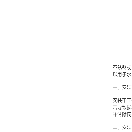
不锈钢视
以用于水
一、安装
安装不正
击导致损
并清除阀
二、安装