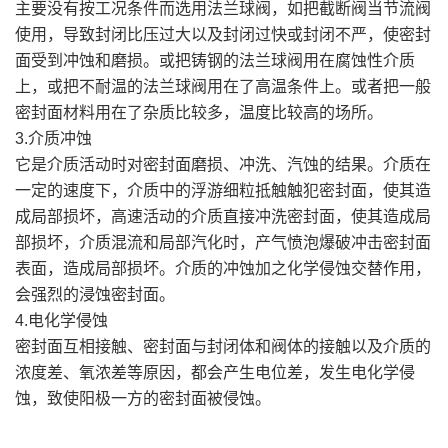
主要没有按工况条件而选用法兰球阀，如把截断阀当节流阀
使用，导致封闭比压过大以及封闭过快或封闭不严，使密封
面受到冲蚀和磨损。或把铸钢的法兰球阀用在腐蚀性介质
上，或把不耐温的法兰球阀用在了高温条件上。或者把一般
密封面材料用在了杂质比较多，温度比较高的场所。
3.介质冲蚀
它是介质活动时对密封面磨损、冲洗、汽蚀的结果。介质在
一定的速度下，介质中的浮游细粒抵触触犯密封面，使其造
成局部损坏，高速活动的介质直接冲洗密封面，使其造成局
部损坏，介质混流和局部汽化时，产气愤泡爆破冲击密封面
表面，造成局部损坏。介质的冲蚀加之化学侵蚀交替作用，
会强烈的浸蚀密封面。
4.电化学侵蚀
密封面互相接触、密封面与封闭体和阀体的接触以及介质的
浓度差、氧浓差等原因，都会产生电位差，发生电化学侵
蚀，致使阳极一方的密封面被侵蚀。