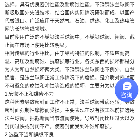
选择。具有优良密封性能及耐腐蚀性能。不锈钢法兰球阀不
断吸取国外先进技术，结合国内实际情况研制而成，以国产
代替进口。广泛应用于天然气、石油、供热、化工及热电管
网等长输管线领域。
目前使用广泛的不锈钢法兰球阀中，不锈钢球阀、闸阀、截
止阀在市场上使用比较明显。
相对传统的行业相比，由于结构特征的限制，不适应耐高
温、高压及耐腐蚀、抗磨损等行业。各类东西的损坏都是分
为人为和自然损坏两大类，不锈钢法兰球阀也不例外，自然
损害，是法兰球阀正常工作情况下的磨损。是介质对密封面
不可避免的腐蚀和冲蚀等造成的损坏，主要分为以下几点：
1.安装不正和维修不力
这种因素导致密封面工作不正常，法兰球阀带病运转，导致
密封面强制性摩擦而受损。主要表现在没有按工况前提选用
法兰球阀，把截断阀当节流阀使用，导致封闭比压过大以及
封闭过快或封闭不严，使密封面受到冲蚀和磨损。
2.选型不当和操纵不良