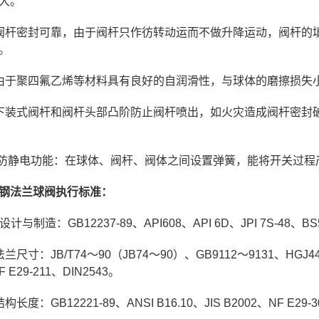
大。
阀杆密封可靠，由于阀杆只作彷转动运而不做升降运动，阀杆的
。
由于聚四氟乙烯等材料具有良好的自润滑性，与球体的磨擦损失
下装式阀杆和阀杆头部凸阶防止阀杆喷出，如火灾造成阀杆密封
 防静电功能：在球体、阀杆、阀体之间设置弹簧，能将开关过程
钢法兰球阀执行标准：
设计与制造：GB12237-89、API608、API 6D、JPI 7S-48、BS
兰尺寸：JB/T74～90（JB74～90）、GB9112～9131、HGJ44～7
F E29-211、DIN2543。
构长度：GB12221-89、ANSI B16.10、JIS B2002、NF E29-