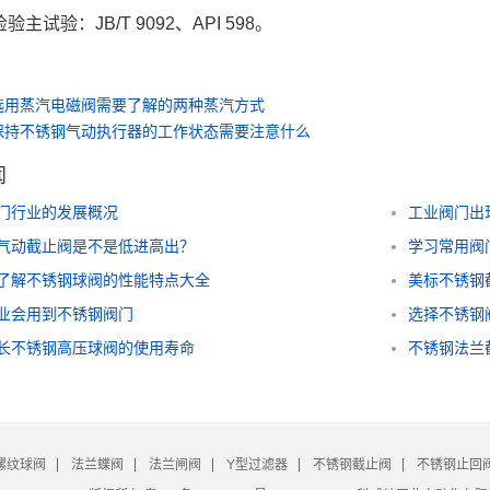
验主试验：JB/T 9092、API 598。
选用蒸汽电磁阀需要了解的两种蒸汽方式
保持不锈钢气动执行器的工作状态需要注意什么
闻
门行业的发展概况
工业阀门出
气动截止阀是不是低进高出？
学习常用阀
了解不锈钢球阀的性能特点大全
美标不锈钢
业会用到不锈钢阀门
选择不锈钢
长不锈钢高压球阀的使用寿命
不锈钢法兰
螺纹球阀
法兰蝶阀
法兰闸阀
Y型过滤器
不锈钢截止阀
不锈钢止回