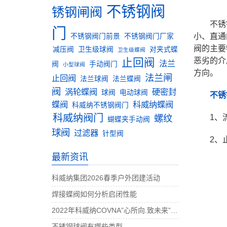
不锈钢阀
锈钢闸阀
不锈
门
小、直通
不锈钢阀门前景
不锈钢阀门厂家
阀的主要
减压阀
卫生级球阀
对夹式蝶
卫生级蝶阀
止回阀
恶劣的介
法兰
阀
手动阀门
小型球阀
方向。
法兰闸
止回阀
法兰球阀
法兰蝶阀
阀
涡轮蝶阀
硬密封
球阀
电动球阀
不锈
蝶阀
科威纳蝶阀
科威纳不锈钢阀门
科威纳阀门
螺纹
1、
蝴蝶夹手动阀
球阀
过滤器
针型阀
2、
最新资讯
科威纳集团2026春季户外团建活动
焊接蝶阀如何分析启闭性能
2022年科威纳COVNA”心所向.致未来”团建活动完美收官
不锈钢球阀有哪些类型