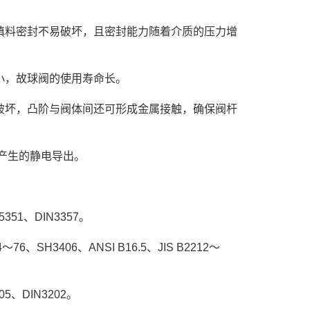
填料密封不易破坏，且密封能力随着介质的压力增
小，故球阀的使用寿命长。
破坏，凸阶与阀体间还可形成金属接触，确保阀杆
产生的静电导出。
5351、DIN3357。
6、SH3406、ANSI B16.5、JIS B2212～
305、DIN3202。