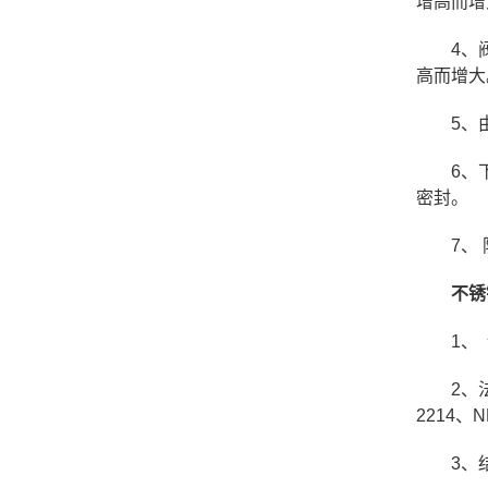
增高而增
4、
高而增大
5、
6、
密封。
7、
不锈
1、 
2、法
2214、N
3、结