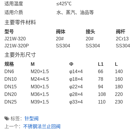
适用温度
≤425℃
适用介质
水、蒸汽、油品等
主要零件材料
型号
阀体
接头
阀杆
J21W-320
20#
20#
2Cr13
J21W-320P
SS304
SS304
SS304
主要外形尺寸
规格
M
Ф
L1
L
DN6
M20×1.5
φ14×4
66
140
DN10
M24×4.5
φ18×4
78
160
DN15
M30×1.5
φ22×4
94
180
DN20
M36×1.5
φ28×4
108
220
DN25
M39×1.5
φ33×4
110
230
标签：
针型阀
上一个：
不锈钢法兰止回阀