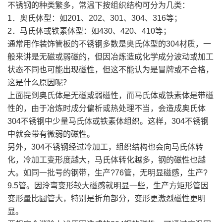
不锈钢的种类繁多，常温下按组织结构可分为几类：
1．奥氏体型：如201、202、301、304、316等；
2．马氏体或铁素体型：如430、420、410等；
通常用作装饰管板的不锈钢多数是奥氏体型的304材质，一
般来讲是无磁或弱磁的，但因冶炼造成化学成分波动或加工
状态不同也可能出现磁性，但这不能认为是冒牌或不合格，
这是什么原因呢？
上面提到奥氏体是无磁或弱磁性，而马氏体或铁素体是带磁
性的，由于冶炼时成分偏析或热处理不当，会造成奥氏体
304不锈钢中少量马氏体或铁素体组织。这样，304不锈钢
中就会带有微弱的磁性。
另外，304不锈钢经过冷加工，组织结构也会向马氏体转
化，冷加工变形度越大，马氏体转化越多，钢的磁性也越
大。如同一批号的钢带，生产?76管，无明显磁感，生产?
9.5管。因泠弯变形较大磁感就明显一些，生产方矩形管因
变形量比圆管大，特别是折角部分，变形更激烈磁性更明
显。