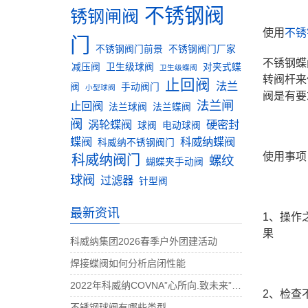
不锈钢阀
锈钢闸阀
使用
不锈
门
不锈钢阀门前景
不锈钢阀门厂家
不锈钢蝶
减压阀
卫生级球阀
对夹式蝶
卫生级蝶阀
转阀杆来
止回阀
法兰
阀
手动阀门
小型球阀
阀是有要
法兰闸
止回阀
法兰球阀
法兰蝶阀
阀
涡轮蝶阀
硬密封
球阀
电动球阀
蝶阀
科威纳蝶阀
科威纳不锈钢阀门
使用事项
科威纳阀门
螺纹
蝴蝶夹手动阀
球阀
过滤器
针型阀
最新资讯
1、操作
果
科威纳集团2026春季户外团建活动
焊接蝶阀如何分析启闭性能
2022年科威纳COVNA”心所向.致未来”团建活动完美收官
2、检查
不锈钢球阀有哪些类型