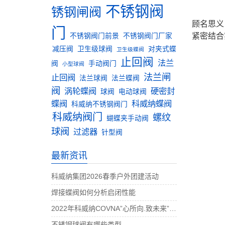
不锈钢阀
锈钢闸阀
顾名思义
门
紧密结合
不锈钢阀门前景
不锈钢阀门厂家
减压阀
卫生级球阀
对夹式蝶
卫生级蝶阀
止回阀
法兰
阀
手动阀门
小型球阀
法兰闸
止回阀
法兰球阀
法兰蝶阀
阀
涡轮蝶阀
硬密封
球阀
电动球阀
蝶阀
科威纳蝶阀
科威纳不锈钢阀门
科威纳阀门
螺纹
蝴蝶夹手动阀
球阀
过滤器
针型阀
最新资讯
科威纳集团2026春季户外团建活动
焊接蝶阀如何分析启闭性能
2022年科威纳COVNA”心所向.致未来”团建活动完美收官
不锈钢球阀有哪些类型