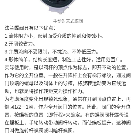
手动对夹式蝶阀
法兰蝶阀具有以下优点：
1.流体阻力小，密封面受介质的忡刷和侵蚀小。
2.开闭较省力。
3.介质流向不受限制，不扰流、不降低压力。
4.形体简单，结构长度短，制造工艺性好，适用范围广。
实际使用时，是以阀杆的顶点作为标志，即开不动的位置，
作为它的全开位置。一般在升降杆上会有梯形螺纹，通过阀
门顶端的螺母以及阀体上的导槽，将旋转运动变为直线运
动，也就是将操作转矩变为操作推力。
为考虑温度变化出现锁死现象，通常在开到顶点位置上，再
倒回1/2－1圈，作为全开阀门的位置。因此，阀门的全开位
置，按蝶板的位置（即行程>来确定。有的蝶阀阀杆螺母设
在蝶板上，手轮转动带动阀杆转动，而使蝶板提升，这种阀
门叫做旋转杆蝶阀或叫暗杆蝶阀。