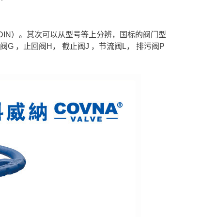
DIN）。其次可以从型号等上分辨，国标的阀门型
G ，止回阀H， 截止阀J ，节流阀L， 排污阀P