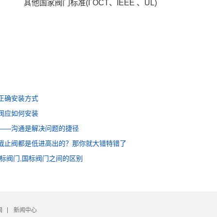
其他国家阀门标准(ГOCT、IEEE 、UL)
正确安装方式
阀应如何安装
——沟通是解决问题的捷径
截止阀都是低进高出的？那你就大错特错了
德标阀门,国标阀门之间的区别
阀
新闻中心