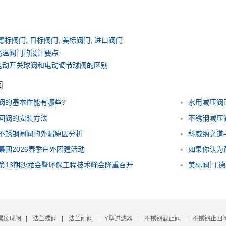
德标阀门
,
日标阀门
,
美标阀门
,
进口阀门
高温阀门的设计要点
电动开关球阀和电动调节球阀的区别
闻
阀的基本性能有哪些?
水用减压阀
回阀的安装方法
不锈钢减压
不锈钢闸阀的外漏原因分析
科威纳之道
集团2026春季户外团建活动
如果你认为
第13期沙龙会暨环保工程技术峰会隆重召开
美标阀门,
螺纹球阀
法兰蝶阀
法兰闸阀
Y型过滤器
不锈钢截止阀
不锈钢止回