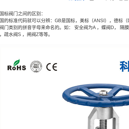
国标阀门之间的区别：
国的标准代码就可以分辨：GB是国标，美标（ANSI），德标（
阀门类别的拼音字母来命名的。如： 安全阀为A ，蝶阀D， 隔膜阀
 ，疏水阀S ，闸阀Z等等。