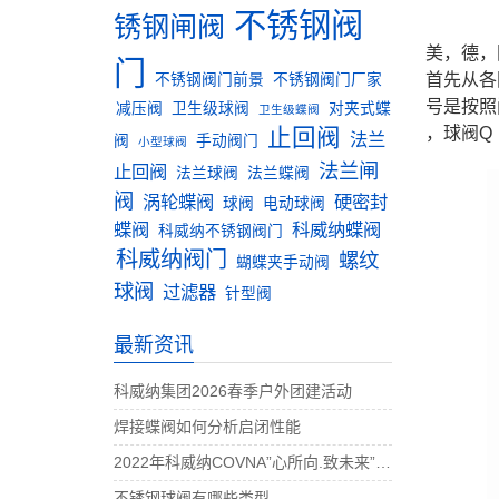
不锈钢阀
锈钢闸阀
美，德，
门
首先从各
不锈钢阀门前景
不锈钢阀门厂家
号是按照
减压阀
卫生级球阀
对夹式蝶
卫生级蝶阀
止回阀
，球阀Q
法兰
阀
手动阀门
小型球阀
法兰闸
止回阀
法兰球阀
法兰蝶阀
阀
涡轮蝶阀
硬密封
球阀
电动球阀
蝶阀
科威纳蝶阀
科威纳不锈钢阀门
科威纳阀门
螺纹
蝴蝶夹手动阀
球阀
过滤器
针型阀
最新资讯
科威纳集团2026春季户外团建活动
焊接蝶阀如何分析启闭性能
2022年科威纳COVNA”心所向.致未来”团建活动完美收官
不锈钢球阀有哪些类型