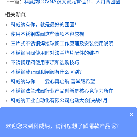
下一篇：
科威纳COVNA祝大家元宵佳节，人月两团圆
相关新闻
科威纳有你，就是最好的团圆！
使用不锈钢蝶阀这些事项不容忽视
三片式不锈钢焊接球阀工作原理及安装使用说明
不锈钢闸阀使用时对法兰垫片配件的维护
不锈钢蝶阀使用事项和选购技巧
不锈钢截止阀和闸阀有什么区别？
科威纳与你——爱心再启航 善举耀希望
不锈钢法兰球阀行业产品创新是核心竞争力所在
科威纳工业自动化有限公司启动大会|决战4月
毕业季| 愿我们因《海岛特训营》变得更美好！
×
欢迎您来到科威纳，请问您想了解哪款产品呢？