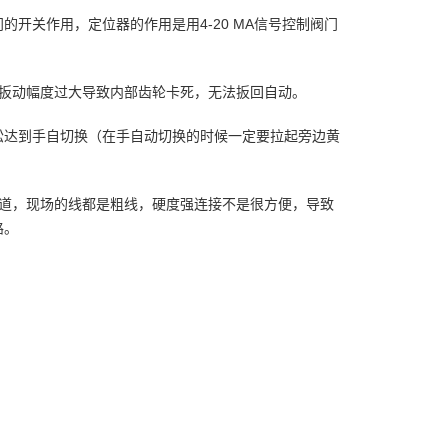
开关作用，定位器的作用是用4-20 MA信号控制阀门
器扳动幅度过大导致内部齿轮卡死，无法扳回自动。
松达到手自切换（在手自动切换的时候一定要拉起旁边黄
道，现场的线都是粗线，硬度强连接不是很方便，导致
路。