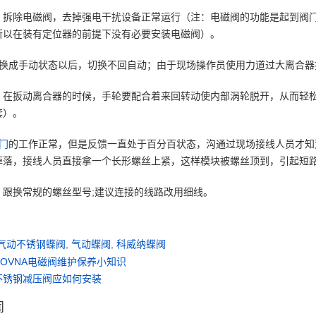
：拆除电磁阀，去掉强电干扰设备正常运行（注：电磁阀的功能是起到阀门的
所以在装有定位器的前提下没有必要安装电磁阀）。
切换成手动状态以后，切换不回自动；由于现场操作员使用力道过大离合
：在扳动离合器的时候，手轮要配合着来回转动使内部涡轮脱开，从而轻
套）。
门
的工作正常，但是反馈一直处于百分百状态，沟通过现场接线人员才知
掉落，接线人员直接拿一个长形螺丝上紧，这样模块被螺丝顶到，引起短
：跟换常规的螺丝型号;建议连接的线路改用细线。
气动不锈钢蝶阀
,
气动蝶阀
,
科威纳蝶阀
COVNA电磁阀维护保养小知识
不锈钢减压阀应如何安装
闻