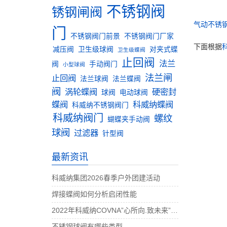
不锈钢阀
锈钢闸阀
气动不锈
门
不锈钢阀门前景
不锈钢阀门厂家
下面根据
减压阀
卫生级球阀
对夹式蝶
卫生级蝶阀
止回阀
法兰
阀
手动阀门
小型球阀
法兰闸
止回阀
法兰球阀
法兰蝶阀
阀
涡轮蝶阀
硬密封
球阀
电动球阀
蝶阀
科威纳蝶阀
科威纳不锈钢阀门
科威纳阀门
螺纹
蝴蝶夹手动阀
球阀
过滤器
针型阀
最新资讯
科威纳集团2026春季户外团建活动
焊接蝶阀如何分析启闭性能
2022年科威纳COVNA”心所向.致未来”团建活动完美收官
不锈钢球阀有哪些类型