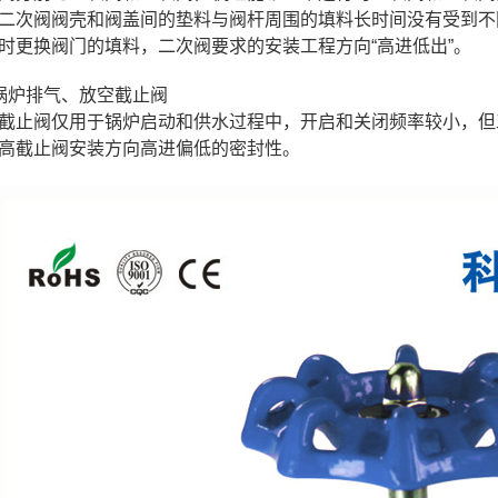
二次阀阀壳和阀盖间的垫料与阀杆周围的填料长时间没有受到不
时更换阀门的填料，二次阀要求的安装工程方向“高进低出”。
锅炉排气、放空截止阀
截止阀仅用于锅炉启动和供水过程中，开启和关闭频率较小，但
高截止阀安装方向高进偏低的密封性。