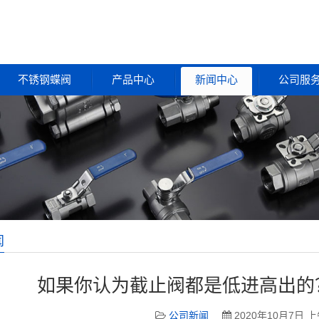
不锈钢蝶阀
产品中心
新闻中心
公司服
闻
如果你认为截止阀都是低进高出的
公司新闻
2020年10月7日 上午