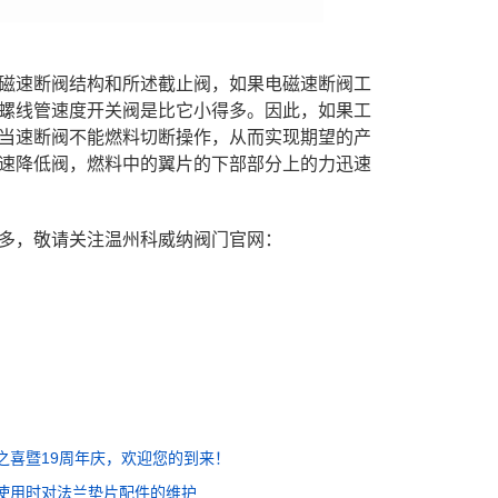
磁速断阀结构和所述截止阀，如果电磁速断阀工
螺线管速度开关阀是比它小得多。因此，如果工
当速断阀不能燃料切断操作，从而实现期望的产
速降低阀，燃料中的翼片的下部部分上的力迅速
多，敬请关注温州科威纳阀门官网：
之喜暨19周年庆，欢迎您的到来！
使用时对法兰垫片配件的维护