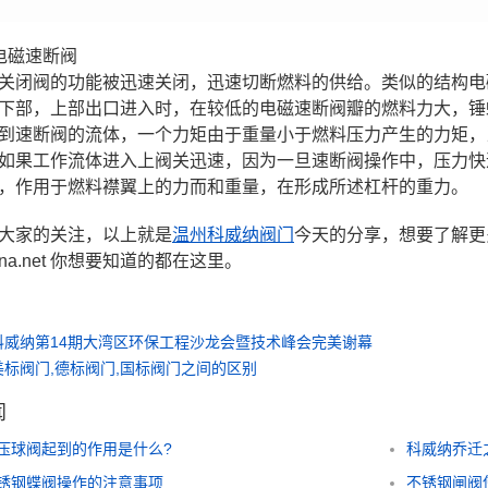
电磁速断阀
关闭阀的功能被迅速关闭，迅速切断燃料的供给。类似的结构电
下部，上部出口进入时，在较低的电磁速断阀瓣的燃料力大，锤
到速断阀的流体，一个力矩由于重量小于燃料压力产生的力矩，
如果工作流体进入上阀关迅速，因为一旦速断阀操作中，压力快
，作用于燃料襟翼上的力而和重量，在形成所述杠杆的重力。
大家的关注，以上就是
温州科威纳阀门
今天的分享，想要了解更
ovna.net 你想要知道的都在这里。
科威纳第14期大湾区环保工程沙龙会暨技术峰会完美谢幕
美标阀门,德标阀门,国标阀门之间的区别
闻
压球阀起到的作用是什么?
科威纳乔迁
锈钢蝶阀操作的注意事项
不锈钢闸阀