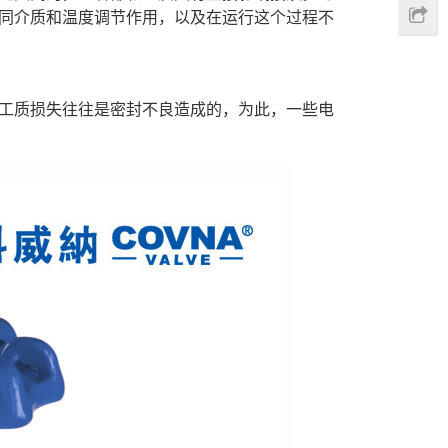
同介质和温度调节作用，以及在运行这个过程不
工质损失往往是密封不良造成的，为此，一些电