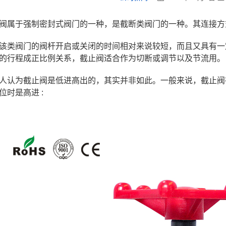
阀属于强制密封式阀门的一种，是截断类阀门的一种。其连接方
该类阀门的阀杆开启或关闭的时间相对来说较短，而且又具有一
的行程成正比例关系，截止阀适合作为切断或调节以及节流用。
人认为截止阀是低进高出的，其实并非如此。一般来说，截止阀
位时是高进 :