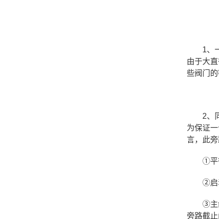
1、
由于大直
些阀门的
2、
为保证一
言，此旁
①平
②启
③主
旁路截止