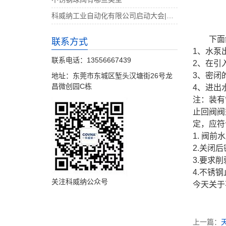
科威纳工业自动化有限公司启动大会|决战4月
下面
联系方式
1、水泵
联系电话：13556667439
2、在引
3、密闭
地址：东莞市东城区堑头汉塘街26号龙
昌微创园C栋
4、进出
注：装有
止回阀阀
定，应符
1. 阀
2.关闭
3.要求
4.不锈
关注科威纳公众号
今天关于
上一篇：