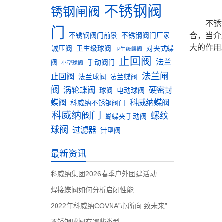
不锈钢阀
锈钢闸阀
不锈
门
合，当介
不锈钢阀门前景
不锈钢阀门厂家
大的作用
减压阀
卫生级球阀
对夹式蝶
卫生级蝶阀
止回阀
法兰
阀
手动阀门
小型球阀
法兰闸
止回阀
法兰球阀
法兰蝶阀
阀
涡轮蝶阀
硬密封
球阀
电动球阀
蝶阀
科威纳蝶阀
科威纳不锈钢阀门
科威纳阀门
螺纹
蝴蝶夹手动阀
球阀
过滤器
针型阀
最新资讯
科威纳集团2026春季户外团建活动
焊接蝶阀如何分析启闭性能
2022年科威纳COVNA”心所向.致未来”团建活动完美收官
不锈钢球阀有哪些类型