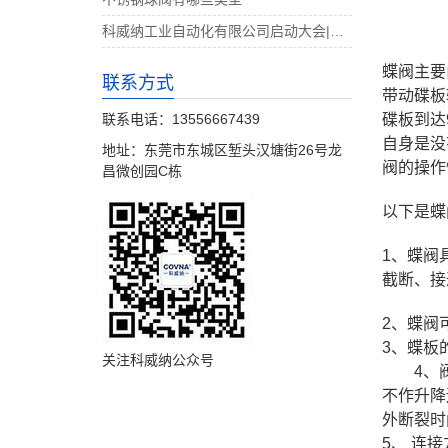
科威纳工业自动化有限公司启动大会|决战4月
蝶阀主要
联系方式
带动碟板
联系电话：13556667439
碟板到达
自身是没
地址：东莞市东城区堑头汉塘街26号龙
阀的操作
昌微创园C栋
以下是蝶
1、蝶阀
截断、接
2、蝶阀
3、蝶板
关注科威纳公众号
4
、
不作升降
外断裂时
5、 连