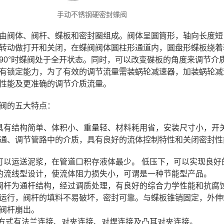
手动不锈钢硬密封蝶阀
由阀体、阀杆、蝶板和密封圈组成。阀体呈圆筒形，轴向长度短
转动做打开和关闭，在蝶阀阀体圆柱形通道内，圆盘形蝶板绕着轴
90°时蝶阀处于全开状态。同时，可以改变碟板的角度来调节介
有锁定能力，为了有效的调节流量需装蜗轮减速器，加装蜗轮减
性能及更准确的调节介质流量。
阀的五大特点：
具有结构简单、体积小、重量轻、材料耗用省，安装尺寸小，开关
通、调节管路中的介质，具有良好的流体控制特性和关闭密封性
可以运送泥浆，在管道口积存液体最少。 低压下，可以实现良好
的流线型设计，使流体阻力损失小，可谓是一种节能型产品。
阀杆为通杆结构，经过调质处理，有良好的综合力学性能和抗腐
运行，阀杆的填料不易破坏，密封可靠。与蝶板锥销固定，外伸
阀杆崩出。
接方式有法兰连接、对夹连接、对焊连接及凸耳对夹连接。