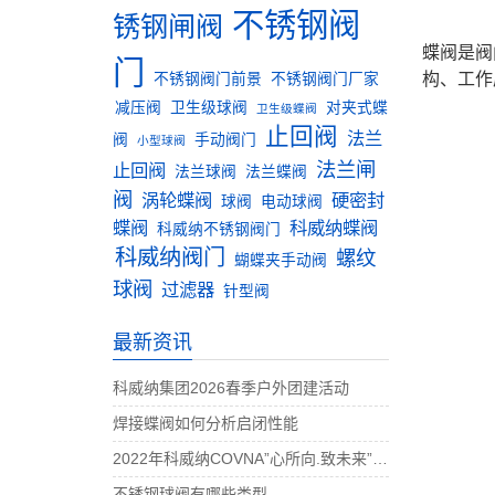
不锈钢阀
锈钢闸阀
蝶阀是阀
门
构、工作
不锈钢阀门前景
不锈钢阀门厂家
减压阀
卫生级球阀
对夹式蝶
卫生级蝶阀
止回阀
法兰
阀
手动阀门
小型球阀
法兰闸
止回阀
法兰球阀
法兰蝶阀
阀
涡轮蝶阀
硬密封
球阀
电动球阀
蝶阀
科威纳蝶阀
科威纳不锈钢阀门
科威纳阀门
螺纹
蝴蝶夹手动阀
球阀
过滤器
针型阀
最新资讯
科威纳集团2026春季户外团建活动
焊接蝶阀如何分析启闭性能
2022年科威纳COVNA”心所向.致未来”团建活动完美收官
不锈钢球阀有哪些类型