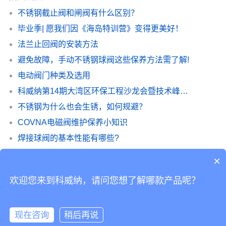
不锈钢截止阀和闸阀有什么区别？
毕业季| 愿我们因《海岛特训营》变得更美好！
法兰止回阀的安装方法
避免故障，手动不锈钢球阀这些保养方法需了解!
电动阀门种类及选用
科威纳第14期大湾区环保工程沙龙会暨技术峰会完美谢幕
不锈钢为什么也会生锈，如何规避？
COVNA电磁阀维护保养小知识
焊接球阀的基本性能有哪些?
电动球阀的使用及注意事项
×
欢迎您来到科威纳，请问您想了解哪款产品呢？
Copyright © 2019 版权所有
粤ICP备14038760号-2
Powered by 科威纳工业
现在咨询
稍后再说
自动化有限公司
在线咨询