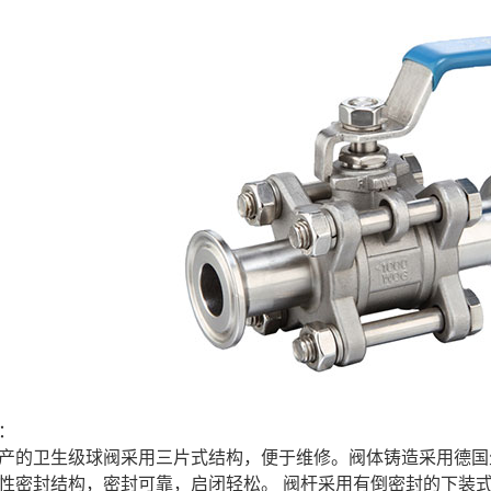
：
产的卫生级球阀采用三片式结构，便于维修。阀体铸造采用德国
性密封结构，密封可靠，启闭轻松。 阀杆采用有倒密封的下装