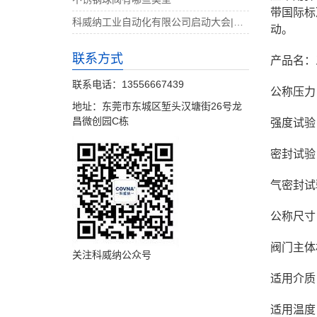
带国际标
科威纳工业自动化有限公司启动大会|决战4月
动。
联系方式
产品名：
联系电话：13556667439
公称压力：
地址：东莞市东城区堑头汉塘街26号龙
昌微创园C栋
强度试验：
密封试验：
气密封试验
公称尺寸：D
阀门主体材
关注科威纳公众号
适用介质
适用温度：