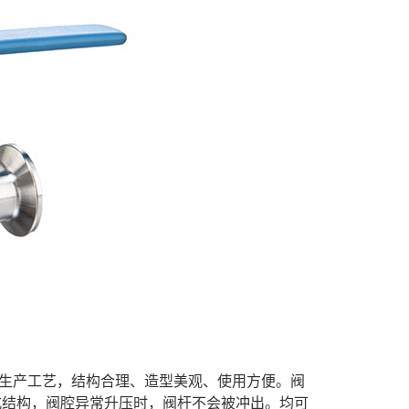
生产工艺，结构合理、造型美观、使用方便。阀
式结构，阀腔异常升压时，阀杆不会被冲出。均可