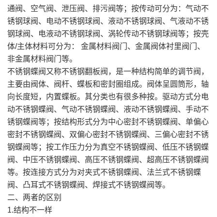
通阀、空气阀、泄压阀、排污阀等；按传动可分为：气动不
锈钢球阀、电动不锈钢球阀、液动不锈钢球阀、气液动不锈
钢球阀、电液动不锈钢球阀、涡轮传动不锈钢球阀等；按壳
体/主体材料可分为： 金属材料阀门、金属阀体衬里阀门、
非金属材料阀门等。
不锈钢蝶阀又称不锈钢翻板阀，是一种结构简单的调节阀，
主要由阀体、阀杆、蝶板和密封圈组成。阀体呈圆筒形，轴
向长度短，内置蝶板。其分类也有很多种按。驱动方式分电
动不锈钢蝶阀、气动不锈钢蝶阀、液动不锈钢蝶阀、手动不
锈钢蝶阀等；按结构形式分为中心密封不锈钢蝶阀、单偏心
密封不锈钢蝶阀、双偏心密封不锈钢蝶阀、三偏心密封不锈
钢蝶阀等；按工作压力分为真空不锈钢蝶阀、低压不锈钢蝶
阀、中压不锈钢蝶阀、高压不锈钢蝶阀、超高压不锈钢蝶阀
等。按连接方式分为对夹式不锈钢蝶阀、法兰式不锈钢蝶
阀、凸耳式不锈钢蝶阀、焊接式不锈钢蝶阀等。
二、两者的区别
1.结构不一样