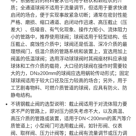
中，依据密封的材料要求也可用于粉状和颗粒状的介
质；全通道球阀不适用于流量调节，但适用于要求快速
启闭的场合，便于实现事故紧急切断；通常在密封性能
严格、磨损、缩口通道、启闭动作迅速、高压截止（压
差大）、低噪音、有气化现象、操作力矩小、流体阻力
小的管路中，推荐使用球阀；球阀适用于轻型结构、低
压截止、腐蚀性介质中；球阀还是低温、深冷介质的最
理想阀门，低温介质的管路系统和装置上，宜选用加上
阀盖的低温球阀；选用浮动球球阀时其阀座材料应承接
球体和工作介质的载荷，大口径的球阀在操作时需要较
大的力，DN≥200mm的球阀应选用蜗轮传动形式；固定
球球阀适用于较大口径及压力较高的场合；另外，用于
工艺剧毒物料、可燃介质管道的球阀，应具有防火、防
静电结构。
不锈钢截止阀的选型说明：截止阀适用于对流体阻力要
求不严的管路上，即对压力损失考虑不大，以及高温、
高压介质的管路或装置，适用于DN＜200mm的蒸汽等介
质管道上；小型阀门可选用截止阀，如针形阀、仪表
阀、取样阀、压力计阀等；截止阀有流量调节或压力调