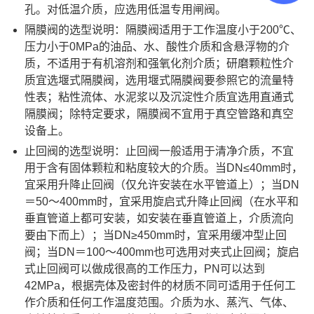
孔。对低温介质，应选用低温专用闸阀。
隔膜阀的选型说明：隔膜阀适用于工作温度小于200℃、
压力小于0MPa的油品、水、酸性介质和含悬浮物的介
质，不适用于有机溶剂和强氧化剂介质；研磨颗粒性介
质宜选堰式隔膜阀，选用堰式隔膜阀要参照它的流量特
性表；粘性流体、水泥浆以及沉淀性介质宜选用直通式
隔膜阀；除特定要求，隔膜阀不宜用于真空管路和真空
设备上。
止回阀的选型说明：止回阀一般适用于清净介质，不宜
用于含有固体颗粒和粘度较大的介质。当DN≤40mm时，
宜采用升降止回阀（仅允许安装在水平管道上）；当DN
＝50～400mm时，宜采用旋启式升降止回阀（在水平和
垂直管道上都可安装，如安装在垂直管道上，介质流向
要由下而上）；当DN≥450mm时，宜采用缓冲型止回
阀；当DN＝100～400mm也可选用对夹式止回阀；旋启
式止回阀可以做成很高的工作压力，PN可以达到
42MPa，根据壳体及密封件的材质不同可适用于任何工
作介质和任何工作温度范围。介质为水、蒸汽、气体、