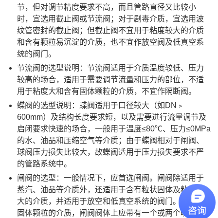
节，但对调节精度要求不高，而且管路直径又比较小
时，宜选用截止阀或节流阀；对于剧毒介质，宜选用波
纹管密封的截止阀；但截止阀不宜用于粘度较大的介质
和含有颗粒易沉淀的介质，也不宜作放空阀及低真空系
统的阀门。
节流阀的选型说明：节流阀适用于介质温度较低、压力
较高的场合，适用于需要调节流量和压力的部位，不适
用于粘度大和含有固体颗粒的介质，不宜作隔断阀。
蝶阀的选型说明：蝶阀适用于口径较大（如DN﹥
600mm）及结构长度要求短，以及需要进行流量调节及
启闭要求快速的场合，一般用于温度≤80℃、压力≤0MPa
的水、油品和压缩空气等介质；由于蝶阀相对于闸阀、
球阀压力损失比较大，故蝶阀适用于压力损失要求不严
的管路系统中。
闸阀的选型：一般情况下，应首选闸阀。闸阀除适用于
蒸汽、油品等介质外，还适用于含有粒状固体及粘度较
大的介质，并适用于放空和低真空系统的阀门。对带有
固体颗粒的介质，闸阀阀体上应带有一个或两个吹扫