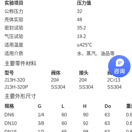
实验项目
压力值
公称压力
32
壳体实验
48
密封试验
35.2
气压试验
19.2
适用温度
≤425℃
适用介质
水、蒸汽、油品等
主要零件材料
型号
阀体
接头
阀杆
J13H-320
20#
20#
2Cr13
J13H-320P
SS304
SS304
SS304
主要外形尺寸
规格
G
L
H
Do
重
DN6
1/4
60
90
63
0.
DN10
3/8
60
92
63
0.
DN15
1/2
65
98
63
0.