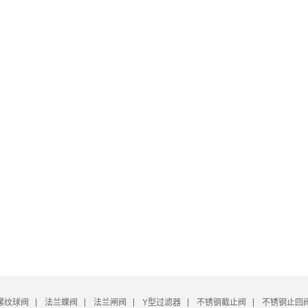
螺纹球阀
法兰蝶阀
法兰闸阀
Y型过滤器
不锈钢截止阀
不锈钢止回