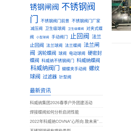
不锈钢阀
锈钢闸阀
门
不锈钢阀门前景
不锈钢阀门厂家
减压阀
卫生级球阀
对夹式蝶
卫生级蝶阀
止回阀
法兰
阀
手动阀门
小型球阀
法兰闸
止回阀
法兰球阀
法兰蝶阀
阀
涡轮蝶阀
硬密封
球阀
电动球阀
蝶阀
科威纳蝶阀
科威纳不锈钢阀门
科威纳阀门
螺纹
蝴蝶夹手动阀
球阀
过滤器
针型阀
最新资讯
科威纳集团2026春季户外团建活动
焊接蝶阀如何分析启闭性能
2022年科威纳COVNA”心所向.致未来”团建活动完美收官
不锈钢球阀有哪些类型