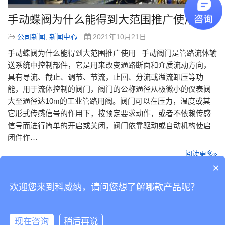
手动蝶阀为什么能得到大范围推广使用
公司新闻
,
新闻中心
2021年10月21日
手动蝶阀为什么能得到大范围推广使用 手动阀门是管路流体输
送系统中控制部件，它是用来改变通路断面和介质流动方向，
具有导流、截止、调节、节流，止回、分流或溢流卸压等功
能，用于流体控制的阀门，阀门的公称通径从极微小的仪表阀
大至通径达10m的工业管路用阀。阀门可以在压力，温度或其
它形式传感信号的作用下，按预定要求动作，或者不依赖传感
信号而进行简单的开启或关闭，阀门依靠驱动或自动机构使启
闭件作…
阅读更多»
×
欢迎您来到科威纳，请问您想了解哪款产品呢？
Copyright © 2019 版权所有
粤ICP备14038760号-2
Powered by 科威纳工业
现在咨询
稍后再说
自动化有限公司