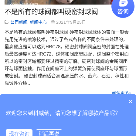
不是所有的球阀都叫硬密封球阀
公司新闻
,
新闻中心
2021年9月25日
不是所有的球阀都叫硬密封球阀 硬密封球阀球体的表面一般会
先用先进的喷涂技术，通过了各式各样的不同条件来处理的，
最高硬度是可以达到HRC78。硬密封球阀阀座密的封面在处理
后最高硬度可达HRC72，球体和阀座想匹配，球阀整个密封面
所以的密封区域都要经过精密的研磨。硬密封球阀的金属阀座
环与球面接触，作用在阀座环上的弹簧负荷使阀座环与球面形
成密封。 硬密封球阀适合高温高压的水、蒸汽、石油、稠性和
腐蚀性介质…
阅读更多»
×
欢迎您来到科威纳，请问您想了解哪款产品呢？
Copyright © 2019 版权所有
粤ICP备14038760号-2
Powered by 科威纳工业
现在咨询
稍后再说
自动化有限公司