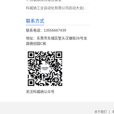
科威纳工业自动化有限公司启动大会|决战4月
联系方式
联系电话：13556667439
地址：东莞市东城区堑头汉塘街26号龙
昌微创园C栋
关注科威纳公众号
关于我们