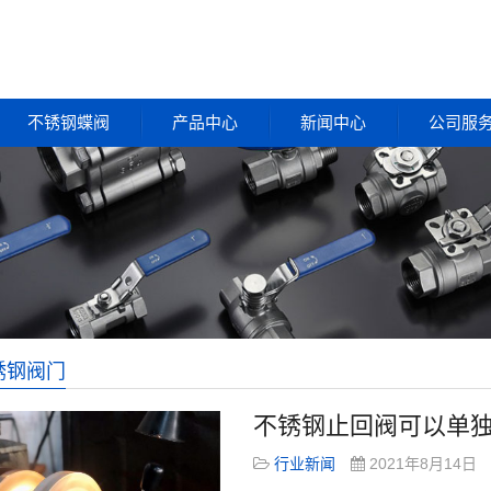
不锈钢蝶阀
产品中心
新闻中心
公司服
锈钢阀门
不锈钢止回阀可以单
行业新闻
2021年8月14日