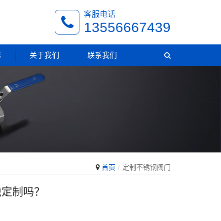
客服电话
13556667439
务
关于我们
联系我们
首页
定制不锈钢阀门
独定制吗？