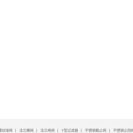
螺纹球阀
法兰蝶阀
法兰闸阀
Y型过滤器
不锈钢截止阀
不锈钢止回