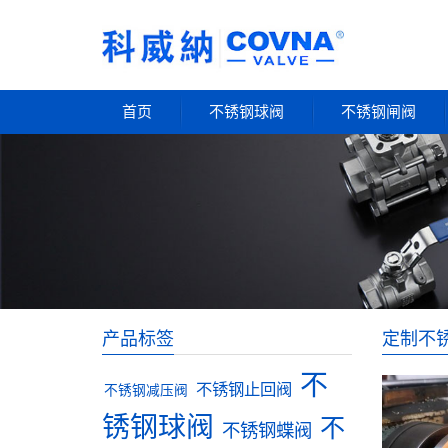
首页
不锈钢球阀
不锈钢闸阀
产品标签
定制不
不
不锈钢止回阀
不锈钢减压阀
锈钢球阀
不
不锈钢蝶阀