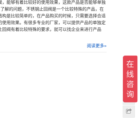
候，能够有着比较好的使用效果，这款产品是否能够单独
想了解的问题，不锈钢止回阀是一个比较特殊的产品，在
结构是比较简单的，在产品购买的时候，只需要选择合适
的使用效果。有很多专业的厂家，可以提供产品的单独定
止回阀有着比较特殊的要求，就可以找企业来进行产品
阅读更多»