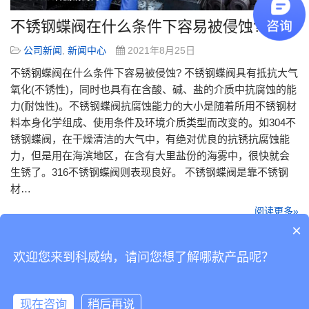
不锈钢蝶阀在什么条件下容易被侵蚀?
公司新闻
,
新闻中心
2021年8月25日
不锈钢蝶阀在什么条件下容易被侵蚀? 不锈钢蝶阀具有抵抗大气
氧化(不锈性)，同时也具有在含酸、碱、盐的介质中抗腐蚀的能
力(耐蚀性)。不锈钢蝶阀抗腐蚀能力的大小是随着所用不锈钢材
料本身化学组成、使用条件及环境介质类型而改变的。如304不
锈钢蝶阀，在干燥清洁的大气中，有绝对优良的抗锈抗腐蚀能
力，但是用在海滨地区，在含有大里盐份的海雾中，很快就会
生锈了。316不锈钢蝶阀则表现良好。 不锈钢蝶阀是靠不锈钢
材…
阅读更多»
×
欢迎您来到科威纳，请问您想了解哪款产品呢？
Copyright © 2019 版权所有
粤ICP备14038760号-2
Powered by 科威纳工业
现在咨询
稍后再说
自动化有限公司