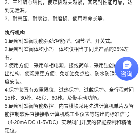
2、三维编心结构，使蝶板越关越紧，其密封性能可靠，达
到无泄漏。
3、耐高压、耐腐蚀、耐磨损、使用寿命长等。
执行机构
1.硬密封蝶阀功能强劲:智能型、调节型、开关式。
2.硬密封蝶阀体积小巧：体积仅相当于同类产品的35%左
右。
3.使用方便：采用单相电源，接线简单；采用独创的球型凸
出结构，使观察更方便；免加油免点检、防水防锈、任意角
度安装。
4.保护装置有双重限位、过热保护、过载保护。全行程时间
15秒、30秒、45秒、60秒。及带手动功能。
5.硬密封蝶阀智能数控：内置模块采用先进计算机单片及智
能控制软件直接接收计算机或工业仪表等输出的标准信号
（4-20mA DC /1-5VDC）实现阀门开度的智能控制和精确
定位。