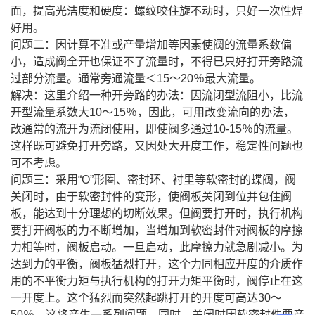
面，提高光洁度和硬度：螺纹咬住旋不动时，只好一次性焊
好用。
问题二：因计算不准或产量增加等因素使阀的流量系数偏
小，造成阀全开也保证不了流量时，不得已只好打开旁路流
过部分流量。通常旁通流量＜15～20％最大流量。
解决：这里介绍一种开旁路的办法：因流闭型流阻小，比流
开型流量系数大10～15％，因此，可用改变流向的办法，
改通常的流开为流闭使用，即使阀多通过10-15％的流量。
这样既可避免打开旁路，又因处大开度工作，稳定性问题也
可不考虑。
问题三：采用“O”形圈、密封环、衬里等软密封的蝶阀，阀
关闭时，由于软密封件的变形，使阀板关闭到位并包住阀
板，能达到十分理想的切断效果。但阀要打开时，执行机构
要打开阀板的力不断增加，当增加到软密封件对阀板的摩擦
力相等时，阀板启动。一旦启动，此摩擦力就急剧减小。为
达到力的平衡，阀板猛烈打开，这个力同相应开度的介质作
用的不平衡力矩与执行机构的打开力矩平衡时，阀停止在这
一开度上。这个猛烈而突然起跳打开的开度可高达30～
50％，这将产生一系列问题。同时，关闭时因软密封件要产