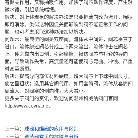
有促关作用，又称抽吸作用，加快了阀芯动作速度，产生轻
微水锤，引起系统喘振。
解决：对上述现象的解决办法是只要把流向改为流开，喘振
即可消除。类似这种因促关而影响到阀不能正常工作的问
题，也可考虑采取这种办法加以解决。
问题六：最典型的阀是双座阀，流体从中间进，阀芯垂直于
进口，流体绕过阀芯分成上下两束流出。流体冲击在阀芯
上，使之靠向出口侧，引起摩擦，损伤阀芯与衬套的导向
面，导致动作失常，高流量还可能使阀芯弯曲、冲蚀、严重
时甚至断裂。
解决：提高导向部位材料硬度；增大阀芯上下球中间尺寸，
使之呈粗状；选用其它阀代用。如用套筒阀，流体从套筒四
周流人，对阀塞的侧向推力大大减小。
更多关于阀门的资讯，欢迎访问温州科威纳阀门官网
http://www.covna.net.
上一篇：
球阀和蝶阀的应用与区别
下一篇：
调节阀常见的故障与分析