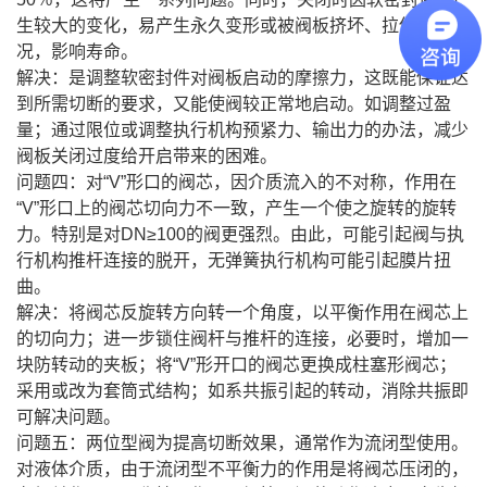
生较大的变化，易产生永久变形或被阀板挤坏、拉伤等情
况，影响寿命。
解决：是调整软密封件对阀板启动的摩擦力，这既能保证达
到所需切断的要求，又能使阀较正常地启动。如调整过盈
量；通过限位或调整执行机构预紧力、输出力的办法，减少
阀板关闭过度给开启带来的困难。
问题四：对“V”形口的阀芯，因介质流入的不对称，作用在
“V”形口上的阀芯切向力不一致，产生一个使之旋转的旋转
力。特别是对DN≥100的阀更强烈。由此，可能引起阀与执
行机构推杆连接的脱开，无弹簧执行机构可能引起膜片扭
曲。
解决：将阀芯反旋转方向转一个角度，以平衡作用在阀芯上
的切向力；进一步锁住阀杆与推杆的连接，必要时，增加一
块防转动的夹板；将“V”形开口的阀芯更换成柱塞形阀芯；
采用或改为套筒式结构；如系共振引起的转动，消除共振即
可解决问题。
问题五：两位型阀为提高切断效果，通常作为流闭型使用。
对液体介质，由于流闭型不平衡力的作用是将阀芯压闭的，