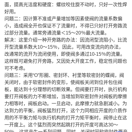
面，提高光洁度和硬度：螺纹咬住旋不动时，只好一次性焊
好用。
问题二：因计算不准或产量增加等因素使阀的流量系数偏
小，造成阀全开也保证不了流量时，不得已只好打开旁路流
过部分流量。通常旁通流量＜15～20％最大流量。
解决：这里介绍一种开旁路的办法：因流闭型流阻小，比流
开型流量系数大10～15％，因此，可用改变流向的办法，
改通常的流开为流闭使用，即使阀多通过10-15％的流量。
这样既可避免打开旁路，又因处大开度工作，稳定性问题也
可不考虑。
问题三：采用“O”形圈、密封环、衬里等软密封的蝶阀，阀
关闭时，由于软密封件的变形，使阀板关闭到位并包住阀
板，能达到十分理想的切断效果。但阀要打开时，执行机构
要打开阀板的力不断增加，当增加到软密封件对阀板的摩擦
力相等时，阀板启动。一旦启动，此摩擦力就急剧减小。为
达到力的平衡，阀板猛烈打开，这个力同相应开度的介质作
用的不平衡力矩与执行机构的打开力矩平衡时，阀停止在这
一开度上。这个猛烈而突然起跳打开的开度可高达30～
50％，这将产生一系列问题。同时，关闭时因软密封件要产