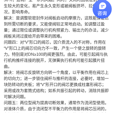
生较大的变化，易产生永久变形或被阀板挤坏、拉伤等情
况，影响寿命。
解决：是调整软密封件对阀板启动的摩擦力，这既能保证达
到所需切断的要求，又能使阀较正常地启动。如调整过盈
量；通过限位或调整执行机构预紧力、输出力的办法，减少
阀板关闭过度给开启带来的困难。
问题四：对“V”形口的阀芯，因介质流入的不对称，作用在
“V”形口上的阀芯切向力不一致，产生一个使之旋转的旋转
力。特别是对DN≥100的阀更强烈。由此，可能引起阀与执
行机构推杆连接的脱开，无弹簧执行机构可能引起膜片扭
曲。
解决：将阀芯反旋转方向转一个角度，以平衡作用在阀芯上
的切向力；进一步锁住阀杆与推杆的连接，必要时，增加一
块防转动的夹板；将“V”形开口的阀芯更换成柱塞形阀芯；
采用或改为套筒式结构；如系共振引起的转动，消除共振即
可解决问题。
问题五：两位型阀为提高切断效果，通常作为流闭型使用。
对液体介质，由于流闭型不平衡力的作用是将阀芯压闭的，