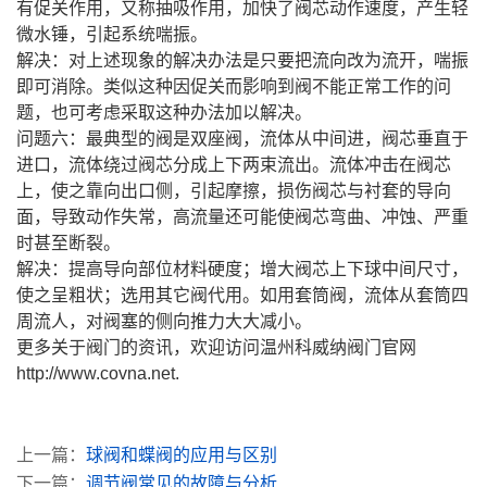
有促关作用，又称抽吸作用，加快了阀芯动作速度，产生轻
微水锤，引起系统喘振。
解决：对上述现象的解决办法是只要把流向改为流开，喘振
即可消除。类似这种因促关而影响到阀不能正常工作的问
题，也可考虑采取这种办法加以解决。
问题六：最典型的阀是双座阀，流体从中间进，阀芯垂直于
进口，流体绕过阀芯分成上下两束流出。流体冲击在阀芯
上，使之靠向出口侧，引起摩擦，损伤阀芯与衬套的导向
面，导致动作失常，高流量还可能使阀芯弯曲、冲蚀、严重
时甚至断裂。
解决：提高导向部位材料硬度；增大阀芯上下球中间尺寸，
使之呈粗状；选用其它阀代用。如用套筒阀，流体从套筒四
周流人，对阀塞的侧向推力大大减小。
更多关于阀门的资讯，欢迎访问温州科威纳阀门官网
http://www.covna.net.
上一篇：
球阀和蝶阀的应用与区别
下一篇：
调节阀常见的故障与分析