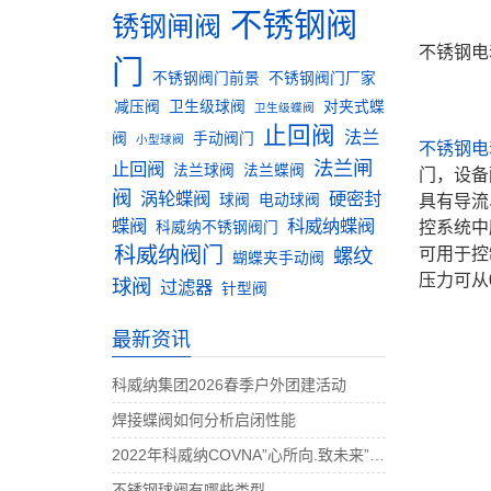
不锈钢阀
锈钢闸阀
不锈钢电
门
不锈钢阀门前景
不锈钢阀门厂家
减压阀
卫生级球阀
对夹式蝶
卫生级蝶阀
止回阀
法兰
阀
手动阀门
小型球阀
不锈钢电
法兰闸
止回阀
法兰球阀
法兰蝶阀
门，设备
阀
涡轮蝶阀
硬密封
球阀
电动球阀
具有导流
蝶阀
科威纳蝶阀
控系统中
科威纳不锈钢阀门
科威纳阀门
螺纹
可用于控
蝴蝶夹手动阀
压力可从0
球阀
过滤器
针型阀
最新资讯
科威纳集团2026春季户外团建活动
焊接蝶阀如何分析启闭性能
2022年科威纳COVNA”心所向.致未来”团建活动完美收官
不锈钢球阀有哪些类型