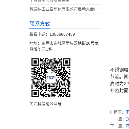
科威纳工业自动化有限公司启动大会|决战4月
联系方式
联系电话：13556667439
地址：东莞市东城区堑头汉塘街26号龙
昌微创园C栋
不锈钢电
节流。闸
高时为2
补密封面
关注科威纳公众号
标签：
上一篇：
下一篇：