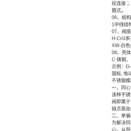
纹连接 
箍式。
06、结
1中线结
07、阀
H-Crl
XW-白
08、壳
C-铸钢、
示例：G-9
国标, 
不锈钢蝶
一、同心
该种不锈
阀即属于
缺点是由
二、单偏
为解决同
心，从而