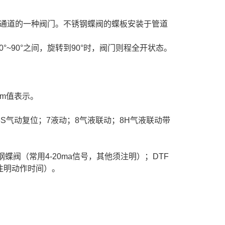
通道的一种阀门。不锈钢蝶阀的蝶板安装于管道
~90°之间，旋转到90°时，阀门则程全开状态。
mm值表示。
6S气动复位；7液动；8气液联动；8H气液联动带
蝶阀（常用4-20ma信号，其他须注明）；DTF
注明动作时间）。