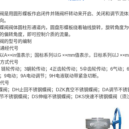
阀是用圆形蝶板作启闭件并随阀杆转动来开启、关闭和调节流体
向。
蝶阀阀体圆柱形通道内，圆盘形蝶板绕着轴线旋转，旋转角度为0°
的偏转角度，即可控制介质的流量。
阀的型号的编制
称通经代号
以A××in值表示；国标系列以G ××mm值表示，日标系列以J ××
动方式代号
2 链轮传动；3蜗轮传动；4正齿轮传动；5伞齿轮传动；6气动；
；9电动；9A电动调节；9H电液联动带紧急切断。
类代号
蝶阀；DH止回不锈钢蝶阀；DZK真空不锈钢蝶阀；DA调节不锈钢
节不锈钢蝶阀；DS伸缩不锈钢蝶阀；DKS快速不锈钢蝶阀（须