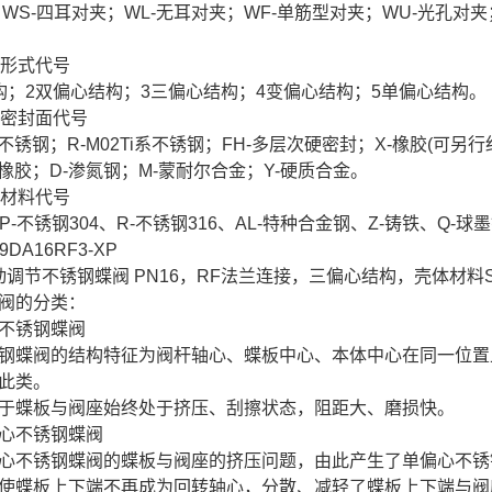
；WS-四耳对夹；WL-无耳对夹；WF-单筋型对夹；WU-光孔对夹；
构形式代号
构；2双偏心结构；3三偏心结构；4变偏心结构；5单偏心结构。
座密封面代号
3系不锈钢；R-M02Ti系不锈钢；FH-多层次硬密封；X-橡胶(可
色橡胶；D-渗氮钢；M-蒙耐尔合金；Y-硬质合金。
体材料代号
P-不锈钢304、R-不锈钢316、AL-特种合金钢、Z-铸铁、Q-球
DA16RF3-XP
电动调节不锈钢蝶阀 PN16，RF法兰连接，三偏心结构，壳体材料
阀的分类：
不锈钢蝶阀
钢蝶阀的结构特征为阀杆轴心、蝶板中心、本体中心在同一位置
此类。
于蝶板与阀座始终处于挤压、刮擦状态，阻距大、磨损快。
心不锈钢蝶阀
心不锈钢蝶阀的蝶板与阀座的挤压问题，由此产生了单偏心不锈
使蝶板上下端不再成为回转轴心，分散、减轻了蝶板上下端与阀