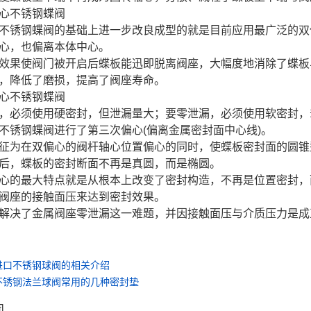
心不锈钢蝶阀
不锈钢蝶阀的基础上进一步改良成型的就是目前应用最广泛的双
心，也偏离本体中心。
效果使阀门被开启后蝶板能迅即脱离阀座，大幅度地消除了蝶板
，降低了磨损，提高了阀座寿命。
心不锈钢蝶阀
，必须使用硬密封，但泄漏量大；要零泄漏，必须使用软密封，
不锈钢蝶阀进行了第三次偏心(偏离金属密封面中心线)。
征为在双偏心的阀杆轴心位置偏心的同时，使蝶板密封面的圆锥
后，蝶板的密封断面不再是真圆，而是椭圆。
心的最大特点就是从根本上改变了密封构造，不再是位置密封，
阀座的接触面压来达到密封效果。
解决了金属阀座零泄漏这一难题，并因接触面压与介质压力是成
进口不锈钢球阀的相关介绍
不锈钢法兰球阀常用的几种密封垫
闻