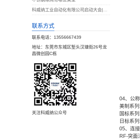
科威纳工业自动化有限公司启动大会|决战4月
联系方式
联系电话：13556667439
地址：东莞市东城区堑头汉塘街26号龙
昌微创园C栋
04、公
美制系列: 1
关注科威纳公众号
国标系列: 
日标系列: 
05、连
RF-突