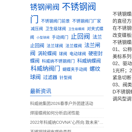
不锈钢阀
锈钢闸阀
不锈钢蝶
门
的直径方
不锈钢阀门前景
不锈钢阀门厂家
在不锈钢
减压阀
卫生级球阀
对夹式蝶
卫生级蝶阀
止回阀
改变碟板
法兰
阀
手动阀门
小型球阀
不锈钢蝶
法兰闸
止回阀
法兰球阀
法兰蝶阀
01、公
阀
涡轮蝶阀
硬密封
球阀
电动球阀
美标系列
蝶阀
科威纳蝶阀
科威纳不锈钢阀门
02、驱
科威纳阀门
螺纹
蝴蝶夹手动阀
1光杆；
球阀
过滤器
紧急切断
针型阀
03、阀
最新资讯
D不锈钢
调风型调
科威纳集团2026春季户外团建活动
焊接蝶阀如何分析启闭性能
2022年科威纳COVNA”心所向.致未来”团建活动完美收官
不锈钢球阀有哪些类型