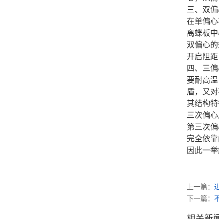
三、双偏
在单偏心
离蝶板中
双偏心的
开启阻距
四、三偏
要耐高温
盾，又对
其结构特
三次偏心
第三次偏
完全依靠
因此一举
上一篇：
下一篇：
相关新