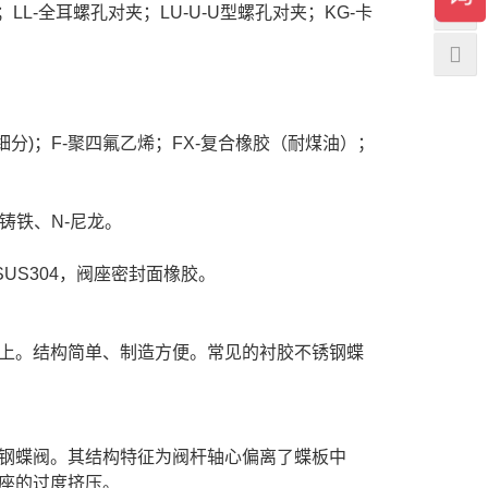
LL-全耳螺孔对夹；LU-U-U型螺孔对夹；KG-卡
另行细分)；F-聚四氟乙烯；FX-复合橡胶（耐煤油）；
墨铸铁、N-尼龙。
SUS304，阀座密封面橡胶。
上。结构简单、制造方便。常见的衬胶不锈钢蝶
钢蝶阀。其结构特征为阀杆轴心偏离了蝶板中
座的过度挤压。