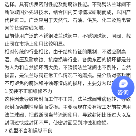
选择。具有优良密封性能及耐腐蚀性能。不锈钢法兰球阀不
断吸取国外先进技术，结合国内实际情况研制而成，以国产
代替进口。广泛应用于天然气、石油、供热、化工及热电管
网等长输管线领域。
目前使用广泛的不锈钢法兰球阀中，不锈钢球阀、闸阀、截
止阀在市场上使用比较明显。
相对传统的行业相比，由于结构特征的限制，不适应耐高
温、高压及耐腐蚀、抗磨损等行业。各类东西的损坏都是分
为人为和自然损坏两大类，不锈钢法兰球阀也不例外，自然
损害，是法兰球阀正常工作情况下的磨损。是介质对密封面
不可避免的腐蚀和冲蚀等造成的损坏，主要分为以下几点：
1.安装不正和维修不力
这种因素导致密封面工作不正常，法兰球阀带病运转，导致
密封面强制性摩擦而受损。主要表现在没有按工况前提选用
法兰球阀，把截断阀当节流阀使用，导致封闭比压过大以及
封闭过快或封闭不严，使密封面受到冲蚀和磨损。
2.选型不当和操纵不良