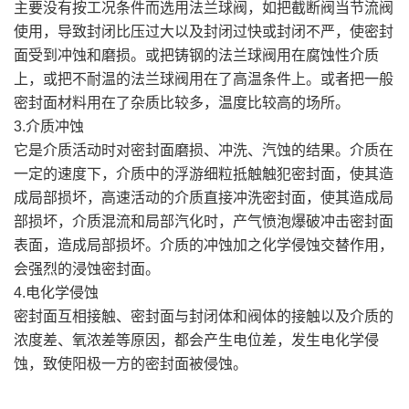
主要没有按工况条件而选用法兰球阀，如把截断阀当节流阀
使用，导致封闭比压过大以及封闭过快或封闭不严，使密封
面受到冲蚀和磨损。或把铸钢的法兰球阀用在腐蚀性介质
上，或把不耐温的法兰球阀用在了高温条件上。或者把一般
密封面材料用在了杂质比较多，温度比较高的场所。
3.介质冲蚀
它是介质活动时对密封面磨损、冲洗、汽蚀的结果。介质在
一定的速度下，介质中的浮游细粒抵触触犯密封面，使其造
成局部损坏，高速活动的介质直接冲洗密封面，使其造成局
部损坏，介质混流和局部汽化时，产气愤泡爆破冲击密封面
表面，造成局部损坏。介质的冲蚀加之化学侵蚀交替作用，
会强烈的浸蚀密封面。
4.电化学侵蚀
密封面互相接触、密封面与封闭体和阀体的接触以及介质的
浓度差、氧浓差等原因，都会产生电位差，发生电化学侵
蚀，致使阳极一方的密封面被侵蚀。