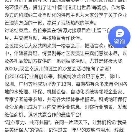
的环保产品，提出了让“中国制造走出世界”等观点。作为承
办方的科威纳工业自动化的洪帮主也为大家分享了关于企业
管理等方面的干货，赢得了现场热烈的掌声。
讨论结束后，各位来宾在“资源对接项目栏”上留下自己的名
片，并交流互动，寻找项目合作伙伴。
会议结束后大家共同来到一楼宴会厅，把酒言欢。晚宴过程
中，伴随着舞蹈、情景剧等才艺表演让来宾们意犹未尽，以
及各礼品赞助方提供的一系列抽奖活动，尤其是终极大奖
2000元现金幸运儿的诞生将沙龙会活动推向了高潮！
自2016年行业首创以来，科威纳沙龙会已于东莞、佛山、
深圳、广州等地成功举办了13期，每期都有众多来自全国各
地的水处理、环保、机械设备、自动化系统等领域企业家、
专家学者前来参加，并有各大媒体争相报道。科威纳环保行
业沙龙会已成为了业内交流企业信息、洞察行业前景、发现
绝佳商机、谋求共赢合作的最佳平台!
“凝心聚力、共商共赢”，在同一片蓝天下，让我们铭记“我是
最美环保人”的使命，记住过去一年里的欢笑与泪水，珍藏