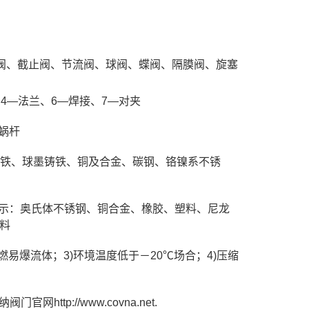
：闸阀、截止阀、节流阀、球阀、蝶阀、隔膜阀、旋塞
、4—法兰、6—焊接、7—对夹
蜗杆
锻铸铁、球墨铸铁、铜及合金、碳钢、铬镍系不锈
别表示：奥氏体不锈钢、铜合金、橡胶、塑料、尼龙
料
燃易爆流体；3)环境温度低于－20℃场合；4)压缩
p://www.covna.net.