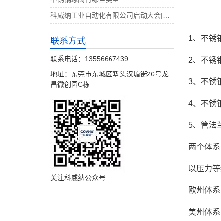
科威纳工业自动化有限公司启动大会|决战4月
1、不锈
联系方式
联系电话：13556667439
2、不锈
地址：东莞市东城区堑头汉塘街26号龙
3、不锈
昌微创园C栋
4、不锈
5、管法
两个体系
以压力等
关注科威纳公众号
欧州体系为P
美州体系为PN