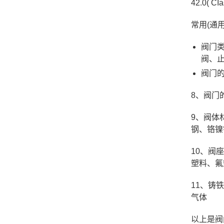
42.0( C
常用(通
阀门类
阀、
阀门的
8、阀门
9、阀体
钢、铬镍
10、阀
塑料、氟
11、铸
气体
以上是阀门