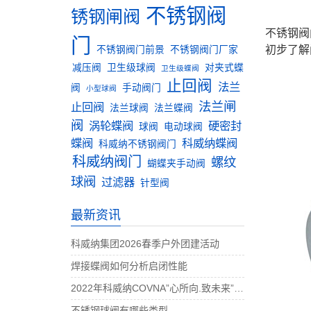
不锈钢阀
锈钢闸阀
不锈钢阀
门
初步了解
不锈钢阀门前景
不锈钢阀门厂家
减压阀
卫生级球阀
对夹式蝶
卫生级蝶阀
止回阀
法兰
阀
手动阀门
小型球阀
法兰闸
止回阀
法兰球阀
法兰蝶阀
阀
涡轮蝶阀
硬密封
球阀
电动球阀
蝶阀
科威纳蝶阀
科威纳不锈钢阀门
科威纳阀门
螺纹
蝴蝶夹手动阀
球阀
过滤器
针型阀
最新资讯
科威纳集团2026春季户外团建活动
焊接蝶阀如何分析启闭性能
2022年科威纳COVNA”心所向.致未来”团建活动完美收官
不锈钢球阀有哪些类型