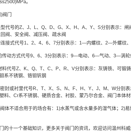
Iass2500)MPa。
用)阀门
型代号的Z、J、L、Q、D、G、X、H、A、Y、S分别表示
止回阀、安全阀、减压阀、疏水阀
连接式代号1、2、4、6、7分别表示：1—内螺纹、2—外螺纹
的传动方式代号9、6、3分别表示：9—电动、6—气动、3—涡轮
材料代号Z、K、Q、T、C、P、R、V分别表示：灰铸铁、可
钼系不锈钢、铬钼钒钢
座密封或衬里代号R、T、X、S、N、F、H、Y、J、M、W分
塑料、Cr系不锈钢、硬质合金、衬胶、蒙乃尔合金、阀门本体材
铁阀体不适合用于的场合有：1)水蒸气或含水量多的湿气体；2)易
的十一个基础知识，更多关于阀门的资讯，欢迎访问温州科威纳阀门官网htt